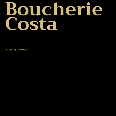
Boucherie
Costa
Newsletter
Découvrez en avant-première nos produits et
offres spéciales.
Inscrivez-vous
Adresse
Rue du Milieu 25
1400 Yverdon-les-Bains
024 425 50 50